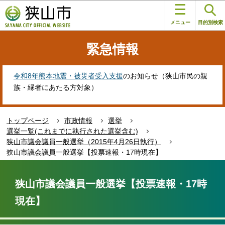
こ
このページの本文へ移動
の
メニュー
目的別検索
ペ
ー
緊急情報
ジ
の
先
令和8年熊本地震・被災者受入支援
のお知らせ（狭山市民の親
頭
族・縁者にあたる方対象）
で
す
トップページ
市政情報
選挙
選挙一覧(これまでに執行された選挙含む)
狭山市議会議員一般選挙（2015年4月26日執行）
狭山市議会議員一般選挙【投票速報・17時現在】
本
文
狭山市議会議員一般選挙【投票速報・17時
こ
現在】
こ
か
ら