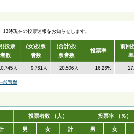
挙、13時現在の投票速報をお知らせします。
男)投票
(女)投票
(合計)投
前回
投票率
者数
者数
票者数
率
10,745人
9,761人
20,506人
16.26%
17
員一般選挙
）
投票者数 （人）
投票率 （％）
計
男
女
計
男
女