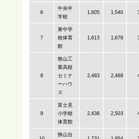
中央中
6
1,605
1,540
学校
東中学
7
校体育
1,613
1,678
館
狭山工
業高校
8
セミナ
2,483
2,468
ーハウ
ス
富士見
9
小学校
2,438
2,503
体育館
狭山台
10
1,731
1,854