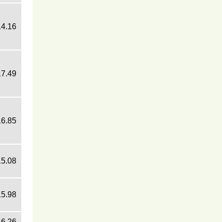
14.16
17.49
16.85
15.08
15.98
16.26