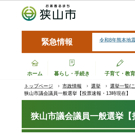
こ
の
ペ
ー
ジ
令和8年熊本地
緊急情報
の
先
頭
で
ホーム
暮らし・手続き
子育て・教
す
トップページ
市政情報
選挙
選挙一覧(
狭山市議会議員一般選挙【投票速報・13時現在】
本
文
狭山市議会議員一般選挙【
こ
こ