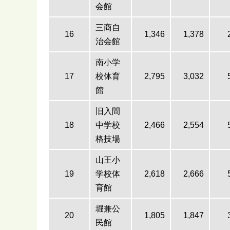
会館
三商自
16
1,346
1,378
治会館
南小学
17
校体育
2,795
3,032
館
旧入間
18
中学校
2,466
2,554
格技場
山王小
19
学校体
2,618
2,666
育館
堀兼公
20
1,805
1,847
民館