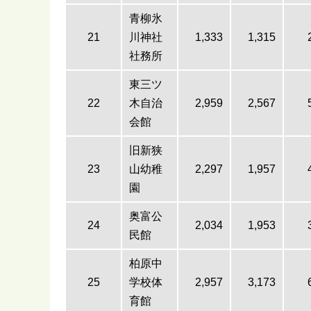
青柳氷
21
川神社
1,333
1,315
社務所
東三ツ
22
木自治
2,959
2,567
会館
旧新狭
23
山幼稚
2,297
1,957
園
奥富公
24
2,034
1,953
民館
柏原中
25
学校体
2,957
3,173
育館