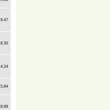
19.47
18.30
14.24
15.84
18.99