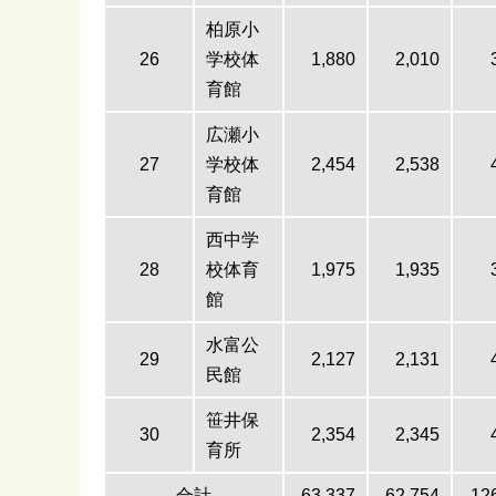
柏原小
26
学校体
1,880
2,010
育館
広瀬小
27
学校体
2,454
2,538
育館
西中学
28
校体育
1,975
1,935
館
水富公
29
2,127
2,131
民館
笹井保
30
2,354
2,345
育所
合計
63,337
62,754
12