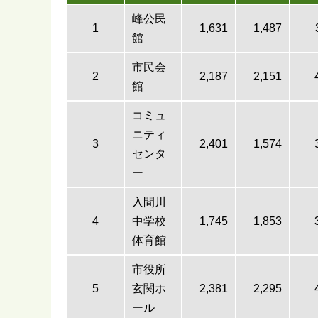
峰公民
1
1,631
1,487
館
市民会
2
2,187
2,151
館
コミュ
ニティ
3
2,401
1,574
センタ
ー
入間川
4
中学校
1,745
1,853
体育館
市役所
5
玄関ホ
2,381
2,295
ール