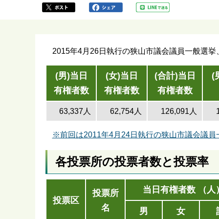
か
ら
2015年4月26日執行の狭山市議会議員一般選
(男)当日
(女)当日
(合計)当日
(
有権者数
有権者数
有権者数
63,337人
62,754人
126,091人
※前回は2011年4月24日執行の狭山市議会議
各投票所の投票者数と投票率
当日有権者数 （人
投票所
投票区
名
男
女