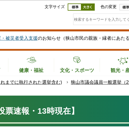
このページの本文へ移動
文字サイズ
色の変更
震・被災者受入支援
のお知らせ（狭山市民の親族・縁者にあた
育
健康・福祉
文化・スポーツ
観光・
これまでに執行された選挙含む)
狭山市議会議員一般選挙（20
投票速報・13時現在】