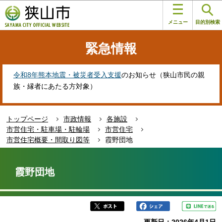
こ
このページの本文へ移動
の
メニュー
目的別検索
ペ
ー
緊急情報
ジ
の
先
令和8年熊本地震・被災者受入支援
のお知らせ（狭山市民の親
頭
族・縁者にあたる方対象）
で
す
トップページ
市政情報
各施設
市営住宅・駐車場・駐輪場
市営住宅
市営住宅概要・間取り図等
霞野団地
本
文
霞野団地
こ
こ
か
ら
更新日：2026年4月1日