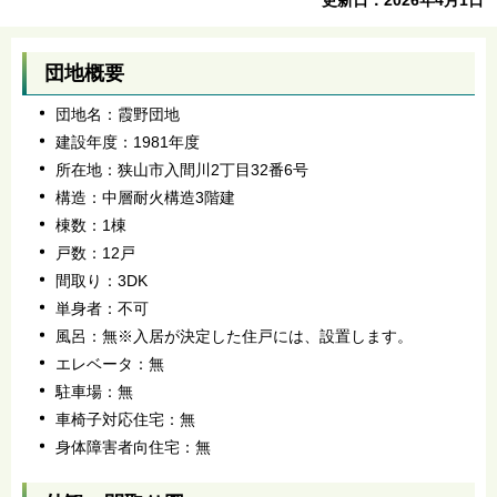
団地概要
団地名：霞野団地
建設年度：1981年度
所在地：狭山市入間川2丁目32番6号
構造：中層耐火構造3階建
棟数：1棟
戸数：12戸
間取り：3DK
単身者：不可
風呂：無※入居が決定した住戸には、設置します。
エレベータ：無
駐車場：無
車椅子対応住宅：無
身体障害者向住宅：無