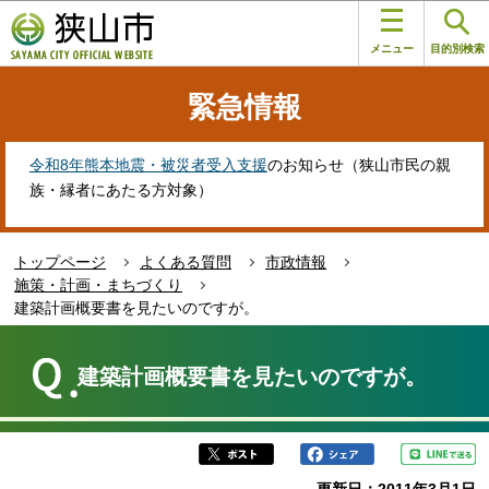
こ
このページの本文へ移動
の
メニュー
目的別検索
ペ
ー
緊急情報
ジ
の
先
令和8年熊本地震・被災者受入支援
のお知らせ（狭山市民の親
頭
族・縁者にあたる方対象）
で
す
トップページ
よくある質問
市政情報
施策・計画・まちづくり
建築計画概要書を見たいのですが。
本
文
建築計画概要書を見たいのですが。
こ
こ
か
ら
更新日：2011年3月1日