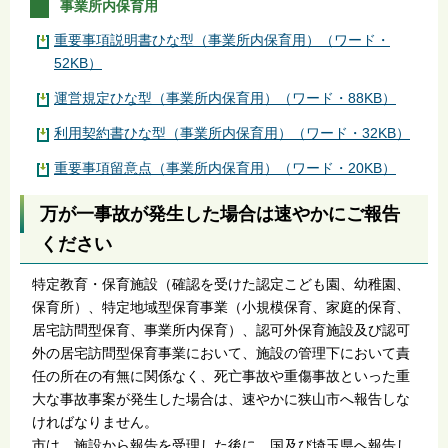
事業所内保育用
重要事項説明書ひな型（事業所内保育用）（ワード・
52KB）
運営規定ひな型（事業所内保育用）（ワード・88KB）
利用契約書ひな型（事業所内保育用）（ワード・32KB）
重要事項留意点（事業所内保育用）（ワード・20KB）
万が一事故が発生した場合は速やかにご報告
ください
特定教育・保育施設（確認を受けた認定こども園、幼稚園、
保育所）、特定地域型保育事業（小規模保育、家庭的保育、
居宅訪問型保育、事業所内保育）、認可外保育施設及び認可
外の居宅訪問型保育事業において、施設の管理下において責
任の所在の有無に関係なく、死亡事故や重傷事故といった重
大な事故事案が発生した場合は、速やかに狭山市へ報告しな
ければなりません。
市は、施設から報告を受理した後に、国及び埼玉県へ報告し