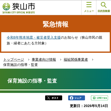
こ
このページの本文へ移動
の
メニュー
目的別検索
ペ
ー
緊急情報
ジ
の
先
令和8年熊本地震・被災者受入支援
のお知らせ（狭山市民の親
頭
族・縁者にあたる方対象）
で
す
トップページ
事業者向け情報
福祉関係事業者
保育施設の指導・監査
本
文
保育施設の指導・監査
こ
こ
か
ら
更新日：2026年5月14日