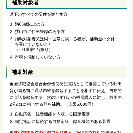
補助対象者
以下のすべての要件を満たす方
満65歳以上の方
狭山市に住民登録のある方
補助対象者又は同一世帯に属する者が、補助金の交付
を受けていないこと
（※1世帯1台限り）
市税を滞納していない方
補助対象
全国防犯協会連合会が優良防犯電話として推奨している呼出
音が鳴る前に通話内容を録音することを相手に伝え、自動的
に会話を録音する、次のいずれかの機器購入に対し、費用の
2分の1に相当する額を補助。（上限5,000円）
自動応答・録音機能を内蔵する固定電話
固定電話に接続する自動応答・録音機能のある装置
※
狭山市内所在の店舗で新品購入した
特殊詐欺対策機器が対