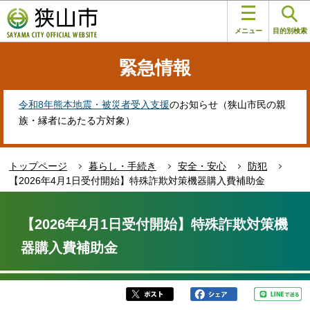
こ
このページの本文へ移動
の
メニュー
目的別検索
ペ
ー
緊急情報
ジ
の
先
令和8年熊本地震・被災者受入支援
のお知らせ（狭山市民の親
頭
族・縁者にあたる方対象）
で
す
トップページ
暮らし・手続き
安全・安心
防犯
【2026年4月1日受付開始】特殊詐欺対策機器購入費補助金
本
文
【2026年4月1日受付開始】特殊詐欺対策機
こ
器購入費補助金
こ
か
ら