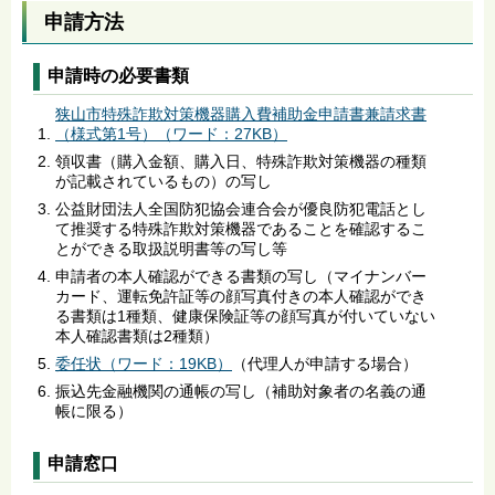
申請方法
申請時の必要書類
狭山市特殊詐欺対策機器購入費補助金申請書兼請求書
（様式第1号）（ワード：27KB）
領収書（購入金額、購入日、特殊詐欺対策機器の種類
が記載されているもの）の写し
公益財団法人全国防犯協会連合会が優良防犯電話とし
て推奨する特殊詐欺対策機器であることを確認するこ
とができる取扱説明書等の写し等
申請者の本人確認ができる書類の写し（マイナンバー
カード、運転免許証等の顔写真付きの本人確認ができ
る書類は1種類、健康保険証等の顔写真が付いていない
本人確認書類は2種類）
委任状（ワード：19KB）
（代理人が申請する場合）
振込先金融機関の通帳の写し（補助対象者の名義の通
帳に限る）
申請窓口