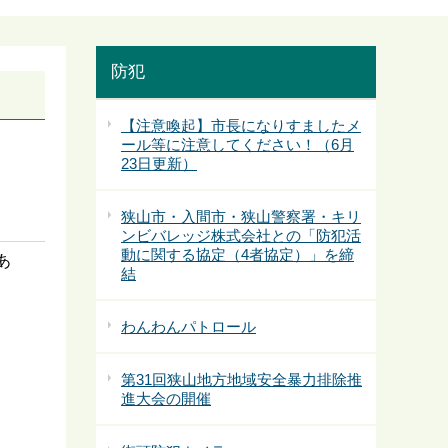
防犯
【注意喚起】市長になりすましたメ
ール等に注意してください！（6月
23日更新）
狭山市・入間市・狭山警察署・キリ
ンビバレッジ株式会社との「防犯活
動に関する協定（4者協定）」を締
あ
結
わんわんパトロール
第31回狭山地方地域安全暴力排除推
進大会の開催