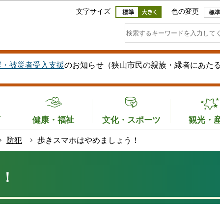
このページの本文へ移動
文字サイズ
色の変更
震・被災者受入支援
のお知らせ（狭山市民の親族・縁者にあた
育
健康・福祉
文化・スポーツ
観光・
防犯
歩きスマホはやめましょう！
う！