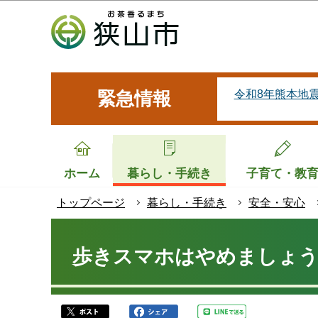
こ
の
ペ
ー
ジ
令和8年熊本地
緊急情報
の
先
頭
で
ホーム
暮らし・手続き
子育て・教
す
トップページ
暮らし・手続き
安全・安心
本
文
歩きスマホはやめましょ
こ
こ
か