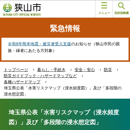
こ
このページの本文へ移動
の
メニュー
目的別検索
ペ
ー
緊急情報
ジ
の
先
令和8年熊本地震・被災者受入支援
のお知らせ（狭山市民の親
頭
族・縁者にあたる方対象）
で
す
トップページ
暮らし・手続き
安全・安心
防災
防災ガイドブック・ハザードマップなど
各種ハザードマップ
埼玉県公表「水害リスクマップ（浸水頻度図）」及び「多段階の
浸水想定図」
本
文
埼玉県公表「水害リスクマップ（浸水頻度
こ
図）」及び「多段階の浸水想定図」
こ
か