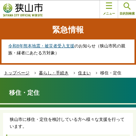
こ
このページの本文へ移動
の
メニュー
目的別検索
ペ
ー
緊急情報
ジ
の
先
令和8年熊本地震・被災者受入支援
のお知らせ（狭山市民の親
頭
族・縁者にあたる方対象）
で
す
トップページ
暮らし・手続き
住まい
移住・定住
本
文
移住・定住
こ
こ
か
ら
狭山市に移住・定住を検討している方へ様々な支援を行って
います。