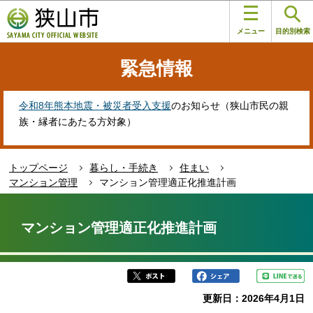
こ
このページの本文へ移動
の
メニュー
目的別検索
ペ
ー
緊急情報
ジ
の
先
令和8年熊本地震・被災者受入支援
のお知らせ（狭山市民の親
頭
族・縁者にあたる方対象）
で
す
トップページ
暮らし・手続き
住まい
マンション管理
マンション管理適正化推進計画
本
文
マンション管理適正化推進計画
こ
こ
か
ら
更新日：2026年4月1日