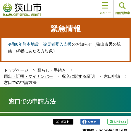
こ
このページの本文へ移動
の
メニュー
目的別検索
ペ
ー
緊急情報
ジ
の
先
令和8年熊本地震・被災者受入支援
のお知らせ（狭山市民の親
頭
族・縁者にあたる方対象）
で
す
トップページ
暮らし・手続き
届出・証明・マイナンバー
収入に関する証明
窓口申請
窓口での申請方法
本
文
窓口での申請方法
こ
こ
か
ら
更新日：2026年3月19日