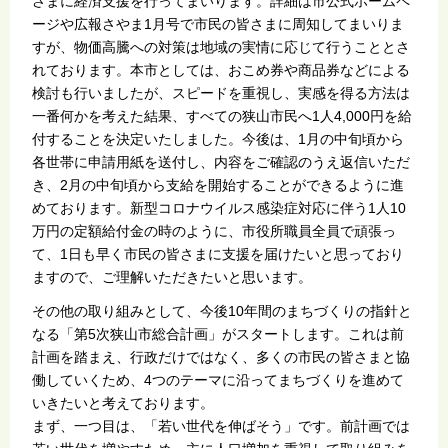
さまに経済支援を行ってまいります。詳細は市公式ホームペ
ージや広報さやま1月号で市民の皆さまに周知してまいりま
すが、物価高騰への対策は地域の実情に応じて行うこととさ
れております。本市としては、おこめ券や商品券などによる
検討も行いましたが、スピードを重視し、実感を得る方法は
一番何かを考えた結果、すべての狭山市民へ1人4,000円を給
付することを決定いたしました。今後は、1月の中旬頃から
各世帯に申請用紙を送付し、内容をご確認のうえ返信いただ
き、2月の中旬頃から支給を開始することができるように進
めております。新型コロナウイルス感染症対応に伴う1人10
万円の定額給付金の時のように、市役所職員全員で頑張っ
て、1日も早く市民の皆さまに支援を届けたいと思っており
ますので、ご理解いただきたいと思います。
その他の取り組みとして、今後10年間のまちづくりの指針と
なる「第5次狭山市総合計画」がスタートします。これは前
計画を踏まえ、行政だけではなく、多くの市民の皆さまと協
働していくため、4つのテーマに沿ってまちづくりを進めて
いきたいと考えております。
まず、一つ目は、「若い世代を伸ばそう」です。前計画では