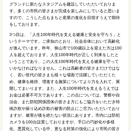
グランドに新たなスタジアムを建設していただいておりま
す。多くの市民の皆さまが完成を楽しみにしていると思いま
すので、こうした点もまちと産業の進化を目指すうえで期待
をしております。
3つ目は、「人生100年時代を支える健康と安全を守ろう」と
いうテーマです。ご承知のとおり、社会全体において高齢化
が進んでいます。昨年、狭山市で100歳以上を迎えた方は100
人を超えております。人生100年時代が正しく到来をしたと
いうことであり、この人生100年時代を支える健康を守って
いかなければなりません。これは高齢者の皆さまだけではな
く、若い世代の皆さまも様々な場面で活躍していただくた
め、健康を維持、増進する施策についてより力を入れて、展
開してまいります。また、人生100年時代を支えるうえでは
お金は必要不可欠であります。この点については、警察や自
治会、また防犯関係団体の皆さま方にもご協力をいただき特
殊詐欺や振り込め詐欺の被害の防止にご尽力いただいており
ますが、被害が後を絶たない状況にあります。市内には防犯
カメラを100台設置しておりますが、手口の巧妙化や多様
化、悪質化している中、更なる対策の強化により市民の皆さ