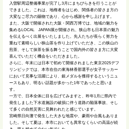
入曽駅周辺整備事業が完了し3月にまちびらきを行うことが
できました。これは、地権者をはじめ、関係者の皆さま方の
大変なご尽力の賜物であり、心から感謝を申し上げます。
また、大阪で開催された大阪・関西万博では、地域の魅力を
集めるLOCAL JAPAN展が開催され、狭山市も日本茶の魅力
を伝えるべく出展をいたしました。先人たちが長らく努力を
重ねて素晴らしい狭山茶を作り上げていただき、この狭山の
煎茶、そして抹茶を振る舞うことで国内外の皆さま方に大変
喜んでいただく機会をいただきました。
さらに、年末には日本で初めて開催されました東京2025デフ
リンピックでは、本市在住の東海林香那選手が女子サッカー
において見事な活躍により、銀メダルを獲得するというニュ
ースもあり、明るい話題が多かった1年であったと思いま
す。
一方で、日本全体に目を広げてみますと、昨年1月に県内で
発生しました下水道施設の破損に伴う道路の陥落事故、そし
て多くの自然災害に見舞われたと感じています。
宮崎県日向灘で発生した大きな地震や、豪雨や台風もありま
した。そして夏は、本市においても異常なくらいの高温が続
き、雨も極めて少ない年でした。