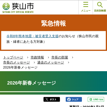
こ
このページの本文へ移動
の
メニュー
目的別検索
ペ
ー
緊急情報
ジ
の
先
令和8年熊本地震・被災者受入支援
のお知らせ（狭山市民の親
頭
族・縁者にあたる方対象）
で
す
トップページ
市政情報
市長の部屋
市長のメッセージ
過去のメッセージ
2026年新春メッセージ
本
文
2026年新春メッセージ
こ
こ
か
ら
更新日：2026年1月1日