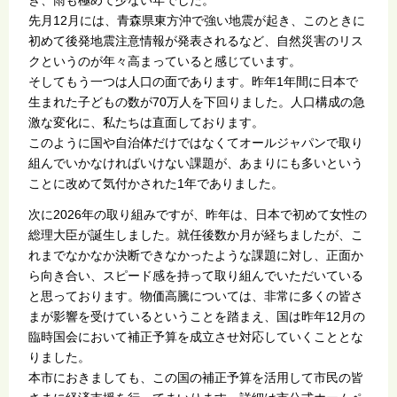
先月12月には、青森県東方沖で強い地震が起き、このときに
初めて後発地震注意情報が発表されるなど、自然災害のリス
クというのが年々高まっていると感じています。
そしてもう一つは人口の面であります。昨年1年間に日本で
生まれた子どもの数が70万人を下回りました。人口構成の急
激な変化に、私たちは直面しております。
このように国や自治体だけではなくてオールジャパンで取り
組んでいかなければいけない課題が、あまりにも多いという
ことに改めて気付かされた1年でありました。
次に2026年の取り組みですが、昨年は、日本で初めて女性の
総理大臣が誕生しました。就任後数か月が経ちましたが、こ
れまでなかなか決断できなかったような課題に対し、正面か
ら向き合い、スピード感を持って取り組んでいただいている
と思っております。物価高騰については、非常に多くの皆さ
まが影響を受けているということを踏まえ、国は昨年12月の
臨時国会において補正予算を成立させ対応していくこととな
りました。
本市におきましても、この国の補正予算を活用して市民の皆