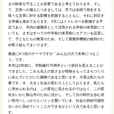
まの財産を守ることが必要であると考えております。そし
て、災害への備えにつきましては、市では全国で発生する
様々な災害に対する影響を把握するとともに、それに対応す
る準備も進めております。3月にはトイレカーを配備する予
定であり、市内の避難所として活用される学校の体育館につ
いても、まずはすべての中学校の体育館にエアコンを設置し
て、子どもたちの教育のため、そして避難所機能の維持のた
め取り組んでまいります。
最後に4つ目のテーマですが「みんなの力で未来につなご
う」です。
本市は2年前に、市制施行70周年という節目を迎えることが
できました。これも先人の皆さまが情熱をもってまちづくり
に歩んでいただいた賜物であると思います。今度は私たちの
番です。今、大きく社会が変わろうとしております。私たち
に求められるのは、この変化に流されるのではなく、この変
化をいかに狭山市のために活かし、そして次の時代を歩む若
い世代へしっかりとバトンを繋いでいき、社会の持続可能性
をいかに高めていくことができるかという点であると思いま
す。