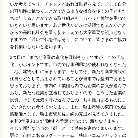
いか考えており、チャンスがあれば世界を見て、そして自分
の可能性に気づくことができるような機会を多くの子どもた
ちに与えることができる取り組みもしっかりと検討を重ねて
いきたいと思います。若い世代がいかに活躍できるかがこれ
からの高齢化社会を乗り切るうえでも大変重要な視点となり
ますので「若い世代を伸ばそう」について、皆さまのご協力
をお願いしたいと思います。
2つ目に「まちと産業の進化を目指そう」ですが、この「進
化」がポイントです。市内では未利用地や使われなくなった
土地、建物が目に留まります。そして今、新たな商業施設や
住居などとして活用されていることが当市では堅調であると
思っております。市内の工業団地内でも企業の参入が進んで
おり、新たな産業が立地しておりますので、こうした企業の
投資、そして元気を呼び込んでこのまちを活力あるものにし
ていきたいと考えております。また、狭山市駅の東口での道
路整備として、狭山市駅加佐志線の完成が見えてきました。
令和8年度末には開通する予定ですので、新たな「まち」、
そして新たな当市の「顔」として整備を進めてまいります。
更に、市内にあるラグビーチーム「狭山セコムラガッツ」の