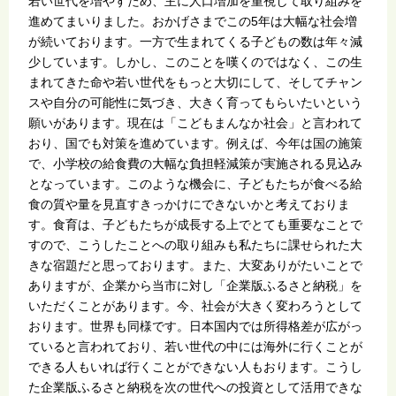
若い世代を増やすため、主に人口増加を重視して取り組みを
進めてまいりました。おかげさまでこの5年は大幅な社会増
が続いております。一方で生まれてくる子どもの数は年々減
少しています。しかし、このことを嘆くのではなく、この生
まれてきた命や若い世代をもっと大切にして、そしてチャン
スや自分の可能性に気づき、大きく育ってもらいたいという
願いがあります。現在は「こどもまんなか社会」と言われて
おり、国でも対策を進めています。例えば、今年は国の施策
で、小学校の給食費の大幅な負担軽減策が実施される見込み
となっています。このような機会に、子どもたちが食べる給
食の質や量を見直すきっかけにできないかと考えておりま
す。食育は、子どもたちが成長する上でとても重要なことで
すので、こうしたことへの取り組みも私たちに課せられた大
きな宿題だと思っております。また、大変ありがたいことで
ありますが、企業から当市に対し「企業版ふるさと納税」を
いただくことがあります。今、社会が大きく変わろうとして
おります。世界も同様です。日本国内では所得格差が広がっ
ていると言われており、若い世代の中には海外に行くことが
できる人もいれば行くことができない人もおります。こうし
た企業版ふるさと納税を次の世代への投資として活用できな