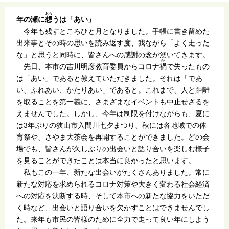
おも
年の瀬に
想
うは「あい」
今年も残すところひと月となりました。手帳に書き留めた
出来事とその時の思いを読み返す度、我ながら「よく走った
な」と思うと同時に、皆さんへの感謝の念が湧いてきます。
か
先日、本市の吉川明彦教育委員からコロナ
禍
で失ったもの
は「あい」であると教えていただきました。それは「であ
い、ふれあい、かたりあい」であると。これまで、人と距離
を取ることを第一義に、さまざまなイベントも中止せざるを
えませんでした。しかし、今年は制限を付けながらも、夏に
は3年ぶりの狭山市入間川七夕まつり、秋には各地域での体
育祭や、さやま大茶会を再開することができました。どの会
場でも、皆さんが久しぶりの出会いと語り合いを楽しむ様子
を見ることができたことは本当に良かったと思います。
私もこの一年、新たな出会いがたくさんありました。常に
新たな対応を求められるコロナ対策や大きく変わる社会経済
への対応を決断する時、そして本市への新たな協力をいただ
く時など、出会いと語り合いを欠かすことはできませんでし
た。来年も市民の皆様のために全力で走って良い年にしよう