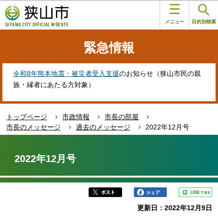
こ
このページの本文へ移動
の
メニュー
目的別検索
ペ
ー
緊急情報
ジ
の
先
令和8年熊本地震・被災者受入支援
のお知らせ（狭山市民の親
頭
族・縁者にあたる方対象）
で
す
トップページ
市政情報
市長の部屋
市長のメッセージ
過去のメッセージ
2022年12月号
本
文
2022年12月号
こ
こ
か
ら
更新日：2022年12月9日