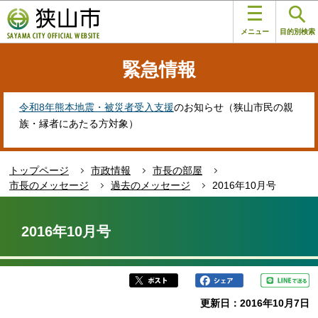
こ
このページの本文へ移動
の
メニュー
目的別検索
ペ
ー
緊急情報
ジ
の
先
令和8年熊本地震・被災者受入支援
のお知らせ（狭山市民の親
頭
族・縁者にあたる方対象）
で
す
トップページ
市政情報
市長の部屋
市長のメッセージ
過去のメッセージ
2016年10月号
本
文
2016年10月号
こ
こ
か
ら
更新日：2016年10月7日