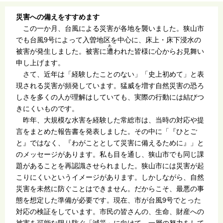
災害への備えをすすめます
この一か月、台風による災害が各地を襲いました。狭山市
でも台風9号によって入曽地区を中心に、床上・床下浸水の
あ
被害が発生しました。被害に
遭
われた皆様に心からお見舞い
申し上げます。
さて、近年は「経験したことのない」「史上初めて」と表
現される災害が頻発しています。猛威を増す自然災害の恐ろ
しさを多くの人が理解はしていても、実際の行動には結びつ
きにくいものです。
昨年、大規模な水害を経験した常総市は、当時の対応や提
言をまとめた報告書を発表しました。その中に「『ひとご
と』ではなく、『わがこととして災害に備えるために』」と
のメッセージがあります。私も目を通し、狭山市でも同じ課
題があることを再認識させられました。狭山市には災害が起
こりにくいというイメージがあります。しかしながら、自然
災害を未然に防ぐことはできません。だからこそ、最悪の事
態を想定した準備が必要です。現在、市が台風9号でとった
対応の検証をしています。市民の皆さんの、生命、財産への
被害を可能な限り防ぐ「減災」に向けて、一層の努力をして