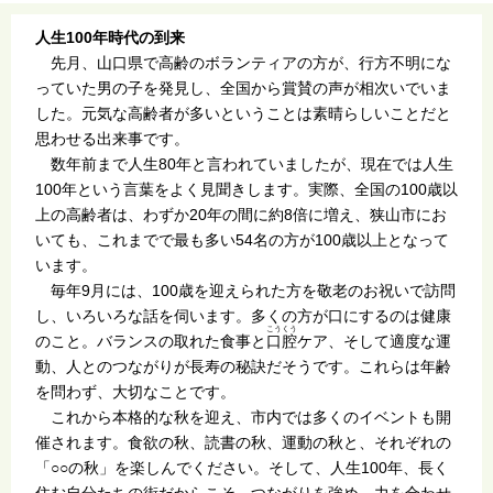
人生100年時代の到来
先月、山口県で高齢のボランティアの方が、行方不明にな
っていた男の子を発見し、全国から賞賛の声が相次いでいま
した。元気な高齢者が多いということは素晴らしいことだと
思わせる出来事です。
数年前まで人生80年と言われていましたが、現在では人生
100年という言葉をよく見聞きします。実際、全国の100歳以
上の高齢者は、わずか20年の間に約8倍に増え、狭山市にお
いても、これまでで最も多い54名の方が100歳以上となって
います。
毎年9月には、100歳を迎えられた方を敬老のお祝いで訪問
し、いろいろな話を伺います。多くの方が口にするのは健康
こうくう
のこと。バランスの取れた食事と
口腔
ケア、そして適度な運
動、人とのつながりが長寿の秘訣だそうです。これらは年齢
を問わず、大切なことです。
これから本格的な秋を迎え、市内では多くのイベントも開
催されます。食欲の秋、読書の秋、運動の秋と、それぞれの
「○○の秋」を楽しんでください。そして、人生100年、長く
住む自分たちの街だからこそ、つながりを強め、力を合わせ