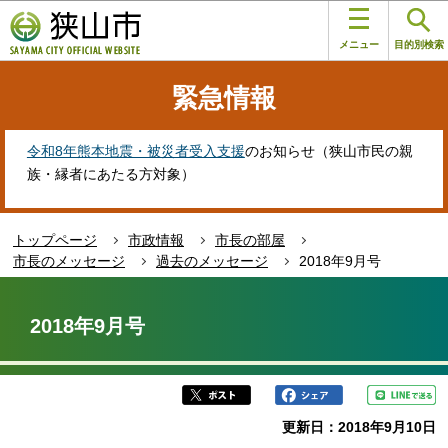
こ
このページの本文へ移動
の
メニュー
目的別検索
ペ
ー
緊急情報
ジ
の
先
令和8年熊本地震・被災者受入支援
のお知らせ（狭山市民の親
頭
族・縁者にあたる方対象）
で
す
トップページ
市政情報
市長の部屋
市長のメッセージ
過去のメッセージ
2018年9月号
本
文
2018年9月号
こ
こ
か
ら
更新日：2018年9月10日