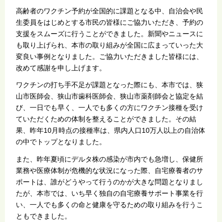
高齢者のワクチン予約が全国的に課題となる中、自治会や民
生委員をはじめとする市民の皆様にご協力いただき、予約の
支援をスムーズに行うことができました。新聞やニュースに
も取り上げられ、本市の取り組みが全国に広まっていった大
変良い事例となりました。ご協力いただきました皆様には、
改めて感謝を申し上げます。
ワクチンの打ち手不足が課題となった際にも、本市では、狭
山市医師会、狭山市歯科医師会、狭山市薬剤師会と協定を結
び、一日でも早く、一人でも多くの方にワクチン接種を受け
ていただくための体制を整えることができました。その結
果、昨年10月時点の接種率は、県内人口10万人以上の自治体
の中でトップとなりました。
また、昨年夏頃にデルタ株の感染が市内でも急増し、保健所
業務や医療体制が危機的な状況になった際、自宅療養者のサ
ポートは、誰がどうやって行うのかが大きな問題となりまし
たが、本市では、いち早く独自の自宅療養サポート事業を行
い、一人でも多くの命と健康を守るための取り組みを行うこ
ともできました。