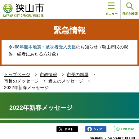
こ
このページの本文へ移動
の
メニュー
目的別検索
ペ
ー
緊急情報
ジ
の
先
令和8年熊本地震・被災者受入支援
のお知らせ（狭山市民の親
頭
族・縁者にあたる方対象）
で
す
トップページ
市政情報
市長の部屋
市長のメッセージ
過去のメッセージ
2022年新春メッセージ
本
文
2022年新春メッセージ
こ
こ
か
ら
更新日：2022年1月1日