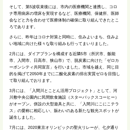
そして、第5波収束後には、市内の医療機関と連携し、コロ
ナ専用病床の増床を実現するなど、医療機関、保健所、医師
会などと力を合わせて医療体制の確保に取り組んできたとこ
ろであります。
さらに、昨年はコロナ対策と同時に、住みよいまち、住みよ
い地域に向けた様々な取り組みも行ってまいりました。
2月には、ダイアプランを構成する近隣5市（所沢市、飯能
市、入間市、日高市、狭山市）で、脱炭素に向けた「ゼロカ
ーボンシティ共同宣言」を行いました。市域を越え、同じ目
的を掲げて2050年までに二酸化炭素の排出実質ゼロを目指し
て取り組んでおります。
3月には、「入間川とことん活用プロジェクト」として、河
川敷中央公園内に民間飲食施設（スターバックスコーヒー）
がオープン。併設の大型遊具と共に、「入間川にこにこテラ
ス」の愛称に相応しい、賑わいのある新たな観光スポットが
誕生しました。
7月には、2020東京オリンピックの聖火リレーが、七夕通り