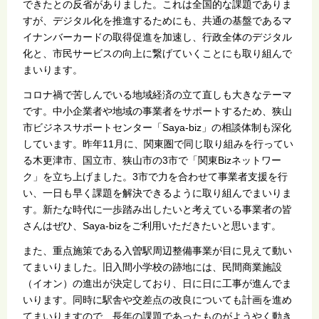
できたとの反省がありました。これは全国的な課題でありま
すが、デジタル化を推進するためにも、共通の基盤であるマ
イナンバーカードの取得促進を加速し、行政全体のデジタル
化と、市民サービスの向上に繋げていくことにも取り組んで
まいります。
コロナ禍で苦しんでいる地域経済の立て直しも大きなテーマ
です。中小企業者や地域の事業者をサポートするため、狭山
市ビジネスサポートセンター「Saya-biz」の相談体制も深化
しています。昨年11月に、関東圏で同じ取り組みを行ってい
る木更津市、国立市、狭山市の3市で「関東Bizネットワー
ク」を立ち上げました。3市で力を合わせて事業者支援を行
い、一日も早く課題を解決できるように取り組んでまいりま
す。新たな時代に一歩踏み出したいと考えている事業者の皆
さんはぜひ、Saya-bizをご利用いただきたいと思います。
また、重点施策である入曽駅周辺整備事業が目に見えて動い
てまいりました。旧入間小学校の跡地には、民間商業施設
（イオン）の進出が決定しており、日に日に工事が進んでま
いります。同時に駅舎や交差点の改良についても計画を進め
てまいりますので、長年の課題であったものがようやく動き