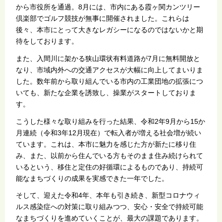
から市役所を通過。8月には、市内にある霞ヶ関カンツリー
倶楽部でゴルフ競技が無事に開催されました。これらは
後々、本市にとって大きなレガシーになるのではないかと期
待をしております。
また、入間川に架かる狭山環状有料道路が7月に無料開放と
なり、市域内外への交通アクセスが大幅に向上してまいりま
した。数年前から取り組んでいる市内の工業団地の拡張につ
いても、新たな企業を誘致し、操業がスタートしておりま
す。
こうした様々な取り組みを行った結果、令和2年9月から15か
月連続（令和3年12月現在）で転入者が増える社会増が続い
ています。これは、本市に魅力を感じた方が新たに移り住
み、また、以前から住んでいる方もそのまま住み続けられて
いるという、移住と定住の好循環によるものであり、持続可
能なまちづくりの成果を実感できた一年でした。
そして、迎えた令和4年、本年も引き続き、新型コロナウィ
ルス感染症への対策に取り組みつつ、安心・安全で持続可能
なまちづくりを進めていくことが、最大の課題であります。