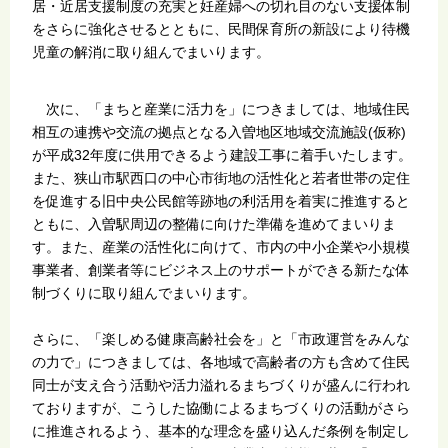
居・近居支援制度の充実と妊産婦への切れ目のない支援体制
をさらに強化させるとともに、民間保育所の新設により待機
児童の解消に取り組んでまいります。
次に、「まちと産業に活力を」につきましては、地域住民
相互の連携や交流の拠点となる入曽地区地域交流施設(仮称)
が平成32年度に供用できるよう建設工事に着手いたします。
また、狭山市駅西口の中心市街地の活性化と若者世帯の定住
を促進する旧中央公民館等跡地の利活用を着実に推進すると
ともに、入曽駅周辺の整備に向けた準備を進めてまいりま
す。また、産業の活性化に向けて、市内の中小企業や小規模
事業者、創業者等にビジネス上のサポートができる新たな体
制づくりに取り組んでまいります。
さらに、「楽しめる健康高齢社会を」と「市政運営をみんな
の力で」につきましては、各地域で高齢者の方も含めて住民
同士が支え合う活動や活力溢れるまちづくりが盛んに行われ
ておりますが、こうした協働によるまちづくりの活動がさら
に推進されるよう、基本的な理念を盛り込んだ条例を制定し