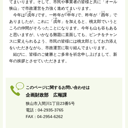
てまいります。そして、市民や事業者の皆様と共に「オール
狭山」で市政運営を力強く進めてまいります。
いぬ
さる
とり
今年は｢
戌
年｣です。一昨年が｢
申
年｣で、昨年が「
酉
年」で
いぬ
ありましたが、これに「
戌
年」を加えると、桃太郎でいうと
ころの仲間がそろったことになります。今年も山も谷もある
と思いますが、いかなる難題に直面しても、ピンチをチャン
スに変えられるよう、市民の皆様には桃太郎としてお力添え
をいただきながら、市政運営に取り組んでまいります。
結びに、皆様のご健勝とご多幸を祈念申し上げまして、新
年の挨拶とさせていただきます。
このページに関するお問い合わせは
企画財政部 広報課
狭山市入間川1丁目23番5号
電話：04-2935-3765
FAX：04-2954-6262