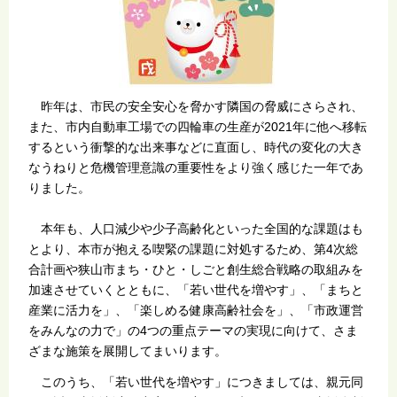
昨年は、市民の安全安心を脅かす隣国の脅威にさらされ、
また、市内自動車工場での四輪車の生産が2021年に他へ移転
するという衝撃的な出来事などに直面し、時代の変化の大き
なうねりと危機管理意識の重要性をより強く感じた一年であ
りました。
本年も、人口減少や少子高齢化といった全国的な課題はも
とより、本市が抱える喫緊の課題に対処するため、第4次総
合計画や狭山市まち・ひと・しごと創生総合戦略の取組みを
加速させていくとともに、「若い世代を増やす」、「まちと
産業に活力を」、「楽しめる健康高齢社会を」、「市政運営
をみんなの力で」の4つの重点テーマの実現に向けて、さま
ざまな施策を展開してまいります。
このうち、「若い世代を増やす」につきましては、親元同