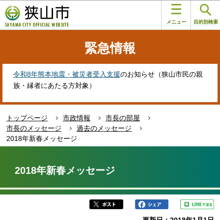
こ
このページの本文へ移動
の
メニュー
目的別検索
ペ
ー
緊急情報
ジ
の
先
令和8年熊本地震・被災者受入支援
のお知らせ（狭山市民の親
頭
族・縁者にあたる方対象）
で
す
トップページ
市政情報
市長の部屋
市長のメッセージ
過去のメッセージ
2018年新春メッセージ
本
文
2018年新春メッセージ
こ
こ
か
ら
更新日：2018年1月1日