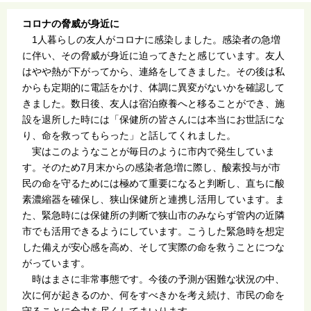
コロナの脅威が身近に
1人暮らしの友人がコロナに感染しました。感染者の急増
に伴い、その脅威が身近に迫ってきたと感じています。友人
はやや熱が下がってから、連絡をしてきました。その後は私
からも定期的に電話をかけ、体調に異変がないかを確認して
きました。数日後、友人は宿泊療養へと移ることができ、施
設を退所した時には「保健所の皆さんには本当にお世話にな
り、命を救ってもらった」と話してくれました。
実はこのようなことが毎日のように市内で発生していま
す。そのため7月末からの感染者急増に際し、酸素投与が市
民の命を守るためには極めて重要になると判断し、直ちに酸
素濃縮器を確保し、狭山保健所と連携し活用しています。ま
た、緊急時には保健所の判断で狭山市のみならず管内の近隣
市でも活用できるようにしています。こうした緊急時を想定
した備えが安心感を高め、そして実際の命を救うことにつな
がっています。
時はまさに非常事態です。今後の予測が困難な状況の中、
次に何が起きるのか、何をすべきかを考え続け、市民の命を
守ることに全力を尽くしてまいります。