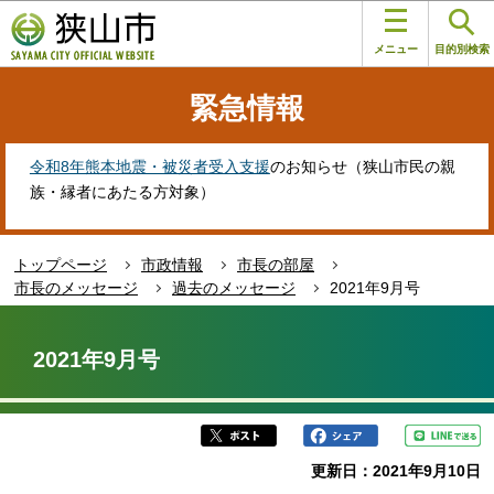
こ
このページの本文へ移動
の
メニュー
目的別検索
ペ
ー
緊急情報
ジ
の
先
令和8年熊本地震・被災者受入支援
のお知らせ（狭山市民の親
頭
族・縁者にあたる方対象）
で
す
トップページ
市政情報
市長の部屋
市長のメッセージ
過去のメッセージ
2021年9月号
本
文
2021年9月号
こ
こ
か
ら
更新日：2021年9月10日