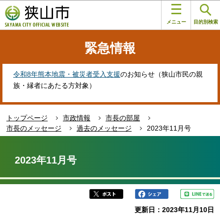
こ
このページの本文へ移動
の
メニュー
目的別検索
ペ
ー
緊急情報
ジ
の
先
令和8年熊本地震・被災者受入支援
のお知らせ（狭山市民の親
頭
族・縁者にあたる方対象）
で
す
トップページ
市政情報
市長の部屋
市長のメッセージ
過去のメッセージ
2023年11月号
本
文
2023年11月号
こ
こ
か
ら
更新日：2023年11月10日