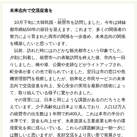
未来志向で交流促進を
とんよん
10月下旬に大韓民国・
統營
市を訪問しました。今年は姉妹
都市締結50年の節目を迎えます。これまで、多くの関係者の
努力により育まれた両市の関係を一歩進め、未来志向の関係
を構築したいと思っています。
以前、訪れた時にはのどかな観光都市という印象でした。
夕刻に到着し、統營市への表敬訪問を終えた後、市内を一回
りしました。橋や港、公園や史跡などがライトアップされ、
町全体が多くの光で彩られていました。翌日は市の窓口や危
機管理部門を視察しましたが、効率化と市民サービスの未来
志向で交流促進を向上、安心安全の実現を最新の技術によっ
て、取り組んでいる様子に驚かされました。
その背景には、日本と同じような課題があるのだろうと考
えています。少子高齢化は日本より進んでおり、人口12万人
の統營市の出生数は１年間で約400人。これは本市の半分の
水準です。賃金も向上せず、水産資源も主要産業も昨今の環
境変化を前に揺らいでいる。これらの課題解決は一朝一夕に
は難しいと思いますが、友好交流をより良い形で発展させ、