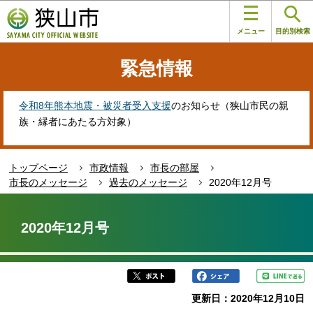
こ
このページの本文へ移動
の
メニュー
目的別検索
ペ
ー
緊急情報
ジ
の
先
令和8年熊本地震・被災者受入支援
のお知らせ（狭山市民の親
頭
族・縁者にあたる方対象）
で
す
トップページ
市政情報
市長の部屋
市長のメッセージ
過去のメッセージ
2020年12月号
本
文
2020年12月号
こ
こ
か
ら
更新日：2020年12月10日