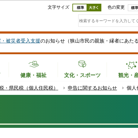
このページの本文へ移動
文字サイズ
色の変更
震・被災者受入支援
のお知らせ（狭山市民の親族・縁者にあた
育
健康・福祉
文化・スポーツ
観光・
税・県民税（個人住民税）
申告に関するお知らせ
個人