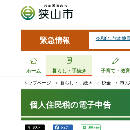
こ
の
ペ
ー
ジ
令和8年熊本地
緊急情報
の
先
頭
で
ホーム
暮らし・手続き
子育て・教
す
トップページ
暮らし・手続き
税金
市民
本
文
個人住民税の電子申告
こ
こ
か