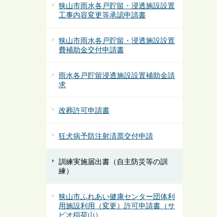
狭山市雨水各戸貯留・浸透施設設置
工事内容変更等承認申請書
狭山市雨水各戸貯留・浸透施設設置
費補助金交付申請書
雨水各戸貯留浸透施設設置補助金請
求
改葬許可申請書
狂犬病予防注射済票交付申請
訓練実施届出書（自主防災等の訓
練）
狭山市ふれあい健康センター団体利
用施設利用（変更）許可申請書（サ
ピオ稲荷山）