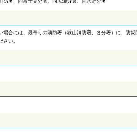
消防署、同富士見分署、同広瀬分署、同水野分署
い場合には、最寄りの消防署（狭山消防署、各分署）に、防災
ださい。