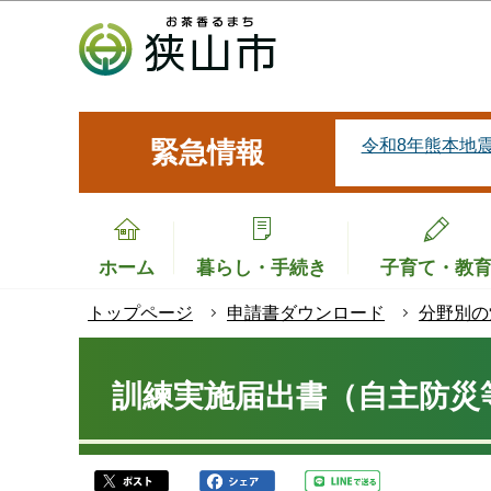
こ
の
ペ
ー
ジ
令和8年熊本地
緊急情報
の
先
頭
で
ホーム
暮らし・手続き
子育て・教
す
トップページ
申請書ダウンロード
分野別の
本
文
訓練実施届出書（自主防災
こ
こ
か