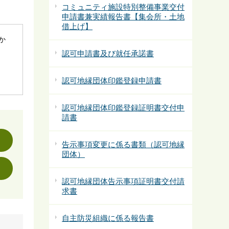
コミュニティ施設特別整備事業交付
申請書兼実績報告書【集会所・土地
借上げ】
社か
認可申請書及び就任承諾書
認可地縁団体印鑑登録申請書
認可地縁団体印鑑登録証明書交付申
請書
告示事項変更に係る書類（認可地縁
団体）
認可地縁団体告示事項証明書交付請
求書
自主防災組織に係る報告書