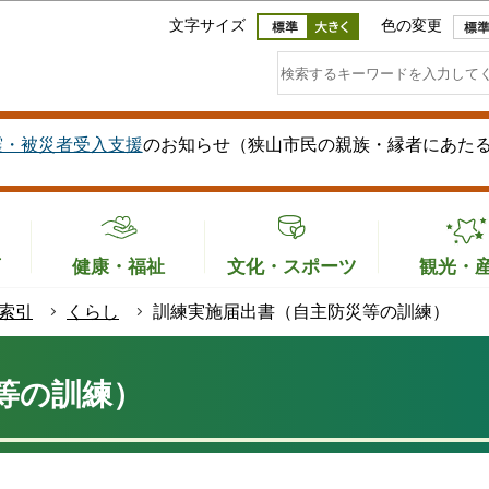
このページの本文へ移動
文字サイズ
色の変更
震・被災者受入支援
のお知らせ（狭山市民の親族・縁者にあた
育
健康・福祉
文化・スポーツ
観光・
索引
くらし
訓練実施届出書（自主防災等の訓練）
等の訓練）