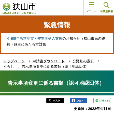
こ
このページの本文へ移動
の
メニュー
目的別検索
ペ
ー
緊急情報
ジ
の
先
令和8年熊本地震・被災者受入支援
のお知らせ（狭山市民の親
頭
族・縁者にあたる方対象）
で
す
トップページ
申請書ダウンロード
分野別の索引
くらし
告示事項変更に係る書類（認可地縁団体）
本
文
告示事項変更に係る書類（認可地縁団体）
こ
こ
か
ら
更新日：2022年4月1日