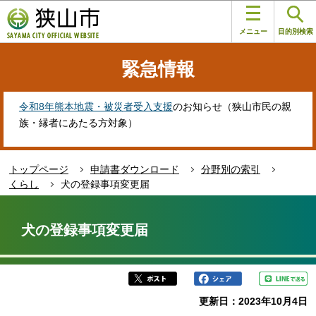
こ
このページの本文へ移動
の
メニュー
目的別検索
ペ
ー
緊急情報
ジ
の
先
令和8年熊本地震・被災者受入支援
のお知らせ（狭山市民の親
頭
族・縁者にあたる方対象）
で
す
トップページ
申請書ダウンロード
分野別の索引
くらし
犬の登録事項変更届
本
文
犬の登録事項変更届
こ
こ
か
ら
更新日：2023年10月4日