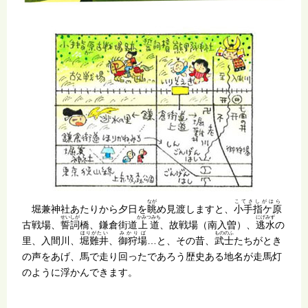
なが
こてさしがはら
堀兼神社あたりから夕日を
眺
め見渡しますと、
小手指ケ原
せいしが
かみつみち
にげみず
古戦場、
誓詞
橋、鎌倉街道
上道
、故戦場（南入曽）、
逃水
の
ほりがたい
みかりば
もののふ
里、入間川、
堀難井
、
御狩場
…と、その昔、
武士
たちがとき
の声をあげ、馬で走り回ったであろう歴史ある地名が走馬灯
のように浮かんできます。