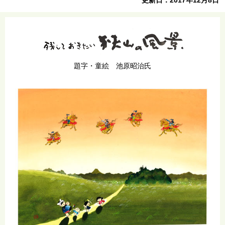
題字・童絵 池原昭治氏