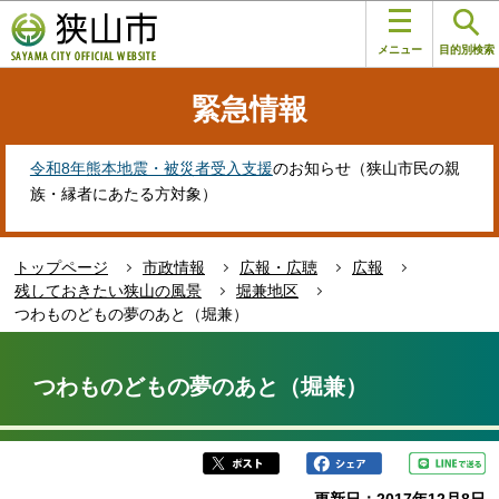
こ
このページの本文へ移動
の
メニュー
目的別検索
ペ
ー
緊急情報
ジ
の
先
令和8年熊本地震・被災者受入支援
のお知らせ（狭山市民の親
頭
族・縁者にあたる方対象）
で
す
トップページ
市政情報
広報・広聴
広報
残しておきたい狭山の風景
堀兼地区
つわものどもの夢のあと（堀兼）
本
文
つわものどもの夢のあと（堀兼）
こ
こ
か
ら
更新日：2017年12月8日