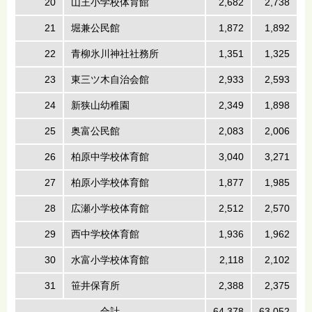
20
山王小学校体育館
2,682
2,738
21
堀兼公民館
1,872
1,892
22
青柳氷川神社社務所
1,351
1,325
23
東三ツ木自治会館
2,933
2,593
24
新狭山幼稚園
2,349
1,898
25
奥富公民館
2,083
2,006
26
柏原中学校体育館
3,040
3,271
27
柏原小学校体育館
1,877
1,985
28
広瀬小学校体育館
2,512
2,570
29
西中学校体育館
1,936
1,962
30
水富小学校体育館
2,118
2,102
31
笹井保育所
2,388
2,375
合計
64,378
63,052
1