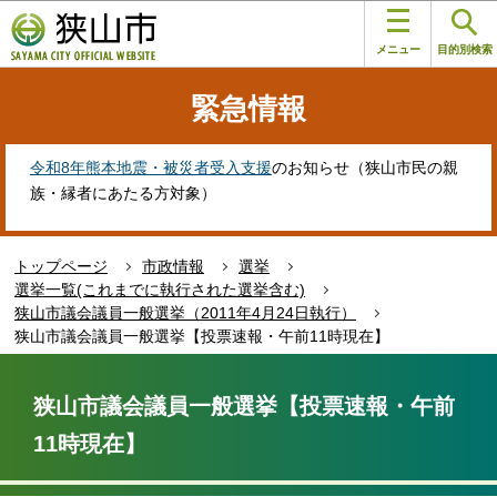
こ
このページの本文へ移動
の
メニュー
目的別検索
ペ
ー
緊急情報
ジ
の
先
令和8年熊本地震・被災者受入支援
のお知らせ（狭山市民の親
頭
族・縁者にあたる方対象）
で
す
トップページ
市政情報
選挙
選挙一覧(これまでに執行された選挙含む)
狭山市議会議員一般選挙（2011年4月24日執行）
狭山市議会議員一般選挙【投票速報・午前11時現在】
本
文
狭山市議会議員一般選挙【投票速報・午前
こ
11時現在】
こ
か
ら