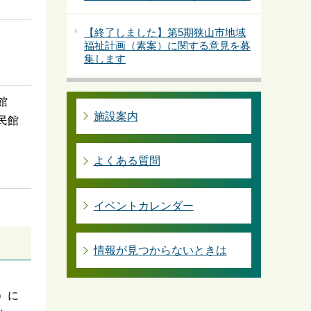
【終了しました】第5期狭山市地域
福祉計画（素案）に関する意見を募
集します
館
施設案内
民館
よくある質問
イベントカレンダー
情報が見つからないときは
）に