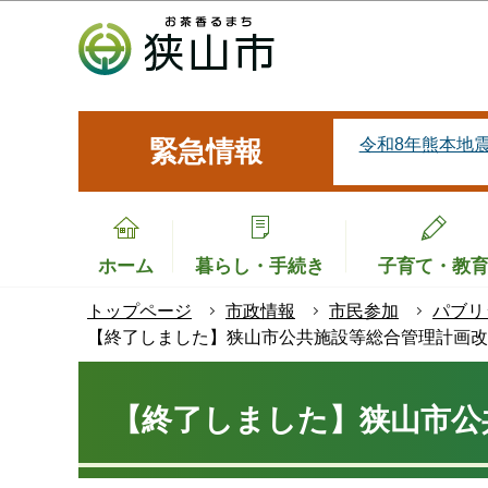
こ
の
ペ
ー
ジ
令和8年熊本地
緊急情報
の
先
頭
で
ホーム
暮らし・手続き
子育て・教
す
トップページ
市政情報
市民参加
パブリ
【終了しました】狭山市公共施設等総合管理計画改
本
文
【終了しました】狭山市公
こ
こ