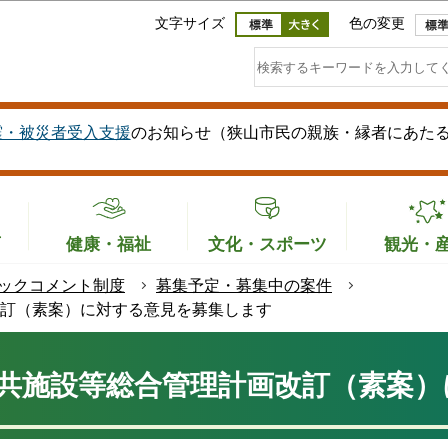
このページの本文へ移動
文字サイズ
色の変更
震・被災者受入支援
のお知らせ（狭山市民の親族・縁者にあた
育
健康・福祉
文化・スポーツ
観光・
ックコメント制度
募集予定・募集中の案件
訂（素案）に対する意見を募集します
共施設等総合管理計画改訂（素案）