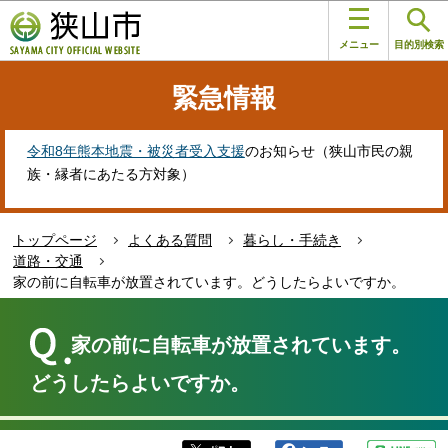
こ
このページの本文へ移動
の
メニュー
目的別検索
ペ
ー
緊急情報
ジ
の
先
令和8年熊本地震・被災者受入支援
のお知らせ（狭山市民の親
頭
族・縁者にあたる方対象）
で
す
トップページ
よくある質問
暮らし・手続き
道路・交通
家の前に自転車が放置されています。どうしたらよいですか。
本
文
家の前に自転車が放置されています。
こ
こ
どうしたらよいですか。
か
ら