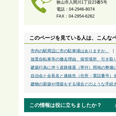
狭山市入間川1丁目23番5号
電話：04-2946-8074
FAX：04-2954-6262
このページを見ている人は、こんな
市内の駅周辺に市の駐車場はありますか。
放置自転車等の撤去理由、保管場所、引き取
建築行為に伴う道路後退（寄付）用地の整備
自治会と会長名と連絡先（住所・電話番号）
建物の新築や増築をする場合どのような手続
この情報は役に立ちましたか？