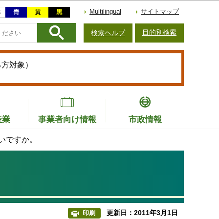
Multilingual
サイトマップ
目的別検索
検索ヘルプ
る方対象）
産業
事業者向け情報
市政情報
いですか。
更新日：2011年3月1日
印刷