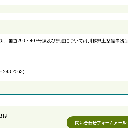
所、国道299・407号線及び県道については川越県土整備事務
43-2063）
せは
問い合わせフォームメール