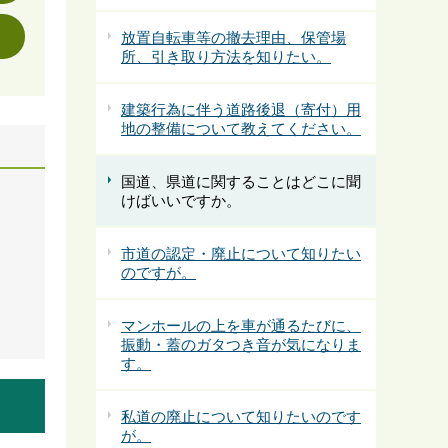
放置自転車等の撤去理由、保管場
所、引き取り方法を知りたい。
建築行為に伴う道路後退（寄付）用
地の整備について教えてください。
国道、県道に関することはどこに聞
けばいいですか。
市道の認定・廃止について知りたい
のですが。
マンホールの上を車が通るたびに、
振動・蓋のガタつき音が気になりま
す。
私道の廃止について知りたいのです
が。