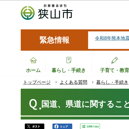
こ
の
ペ
ー
ジ
令和8年熊本地
緊急情報
の
先
頭
で
ホーム
暮らし・手続き
子育て・教
す
トップページ
よくある質問
暮らし・手続き
本
文
国道、県道に関するこ
こ
こ
か