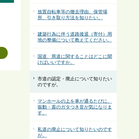
放置自転車等の撤去理由、保管場
所、引き取り方法を知りたい。
建築行為に伴う道路後退（寄付）用
地の整備について教えてください。
国道、県道に関することはどこに聞
けばいいですか。
市道の認定・廃止について知りたい
のですが。
マンホールの上を車が通るたびに、
振動・蓋のガタつき音が気になりま
す。
私道の廃止について知りたいのです
が。