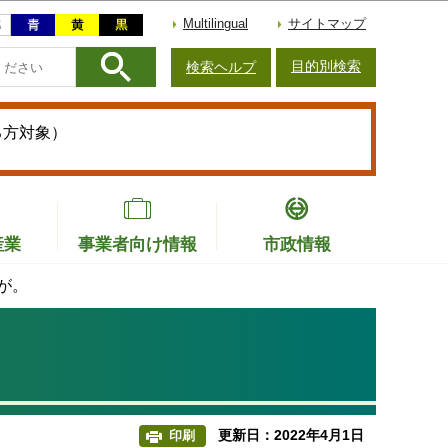
Multilingual
サイトマップ
目的別検索
検索ヘルプ
る方対象）
産業
事業者向け情報
市政情報
が。
更新日：2022年4月1日
印刷