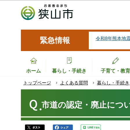
こ
の
ペ
ー
ジ
令和8年熊本地
緊急情報
の
先
頭
で
ホーム
暮らし・手続き
子育て・教
す
トップページ
よくある質問
暮らし・手続き
本
文
市道の認定・廃止につ
こ
こ
か