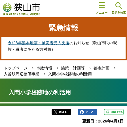
こ
このページの本文へ移動
の
メニュー
目的別検索
ペ
ー
緊急情報
ジ
の
先
令和8年熊本地震・被災者受入支援
のお知らせ（狭山市民の親
頭
族・縁者にあたる方対象）
で
す
トップページ
市政情報
施策・計画等
都市計画
入曽駅周辺整備事業
入間小学校跡地の利活用
本
文
入間小学校跡地の利活用
こ
こ
か
ら
更新日：2026年4月1日