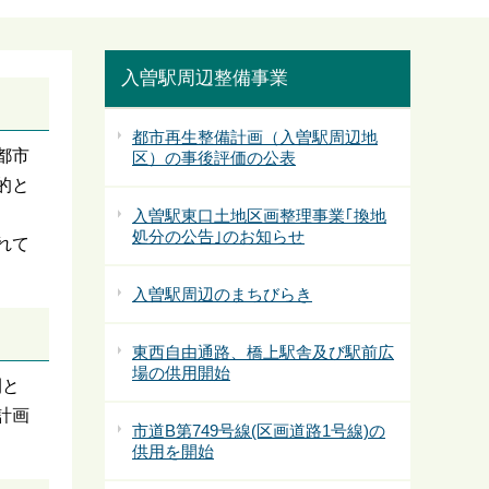
入曽駅周辺整備事業
都市再生整備計画（入曽駅周辺地
都市
区）の事後評価の公表
的と
入曽駅東口土地区画整理事業｢換地
処分の公告｣のお知らせ
れて
入曽駅周辺のまちびらき
東西自由通路、橋上駅舎及び駅前広
場の供用開始
間と
計画
市道B第749号線(区画道路1号線)の
供用を開始