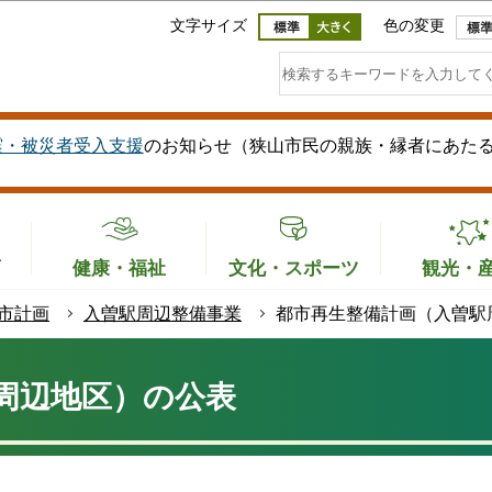
このページの本文へ移動
文字サイズ
色の変更
震・被災者受入支援
のお知らせ（狭山市民の親族・縁者にあた
育
健康・福祉
文化・スポーツ
観光・
市計画
入曽駅周辺整備事業
都市再生整備計画（入曽駅
周辺地区）の公表