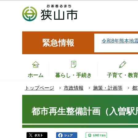
こ
の
ペ
ー
ジ
令和8年熊本地
緊急情報
の
先
頭
で
ホーム
暮らし・手続き
子育て・教
す
トップページ
市政情報
施策・計画等
都
本
文
都市再生整備計画（入曽駅
こ
こ
か