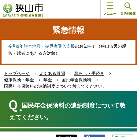
こ
このページの本文へ移動
の
メニュー
目的別検索
ペ
ー
緊急情報
ジ
の
先
令和8年熊本地震・被災者受入支援
のお知らせ（狭山市民の親
頭
族・縁者にあたる方対象）
で
す
トップページ
よくある質問
暮らし・手続き
健康保険・年金
年金
国民年金保険料
国民年金保険料の追納制度について教えてください。
本
文
国民年金保険料の追納制度について教
こ
こ
えてください。
か
ら