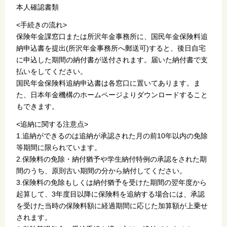
本人確認書類
<手続きの流れ>
保険年金課窓口または所沢年金事務所に、国民年金保険料追
納申込書を提出(所沢年金事務所へ郵送可)すると、後日自宅
に申込した期間の納付書が送付されます。届いた納付書で支
払いをしてください。
国民年金保険料追納申込書は各窓口に置いてあります。ま
た、日本年金機構のホームページよりダウンロードすること
もできます。
<追納に関する注意点>
1.追納ができるのは追納が承認された月の前10年以内の免除
等期間に限られています。
2.保険料の免除・納付猶予や学生納付特例の承認をされた期
間のうち、原則古い期間の分から納付してください。
3.保険料の免除もしくは納付猶予を受けた期間の翌年度から
起算して、3年度目以降に保険料を追納する場合には、承認
を受けた当時の保険料額に経過期間に応じた加算額が上乗せ
されます。