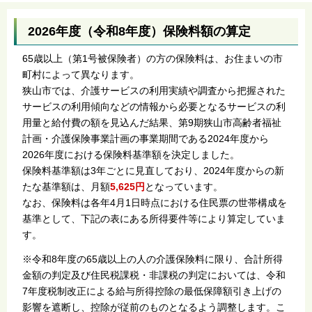
2026年度（令和8年度）保険料額の算定
65歳以上（第1号被保険者）の方の保険料は、お住まいの市
町村によって異なります。
狭山市では、介護サービスの利用実績や調査から把握された
サービスの利用傾向などの情報から必要となるサービスの利
用量と給付費の額を見込んだ結果、第9期狭山市高齢者福祉
計画・介護保険事業計画の事業期間である2024年度から
2026年度における保険料基準額を決定しました。
保険料基準額は3年ごとに見直しており、2024年度からの新
たな基準額は、月額
5,625円
となっています。
なお、保険料は各年4月1日時点における住民票の世帯構成を
基準として、下記の表にある所得要件等により算定していま
す。
※令和8年度の65歳以上の人の介護保険料に限り、合計所得
金額の判定及び住民税課税・非課税の判定においては、令和
7年度税制改正による給与所得控除の最低保障額引き上げの
影響を遮断し、控除が従前のものとなるよう調整します。こ