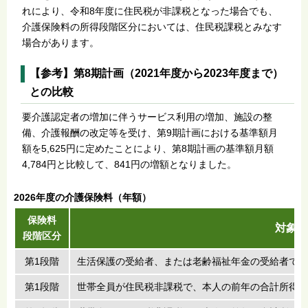
れにより、令和8年度に住民税が非課税となった場合でも、
介護保険料の所得段階区分においては、住民税課税とみなす
場合があります。
【参考】第8期計画（2021年度から2023年度まで）
との比較
要介護認定者の増加に伴うサービス利用の増加、施設の整
備、介護報酬の改定等を受け、第9期計画における基準額月
額を5,625円に定めたことにより、第8期計画の基準額月額
4,784円と比較して、841円の増額となりました。
2026年度の介護保険料（年額）
保険料
対象者
段階区分
第1段階
生活保護の受給者、または老齢福祉年金の受給者で、
第1段階
世帯全員が住民税非課税で、本人の前年の合計所得金額