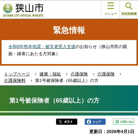
こ
このページの本文へ移動
の
メニュー
目的別検索
ペ
ー
緊急情報
ジ
の
先
令和8年熊本地震・被災者受入支援
のお知らせ（狭山市民の親
頭
族・縁者にあたる方対象）
で
す
トップページ
健康・福祉
介護保険
介護保険
介護保険料
第1号被保険者（65歳以上）の方
本
文
第1号被保険者（65歳以上）の方
こ
こ
か
ら
更新日：2026年4月1日