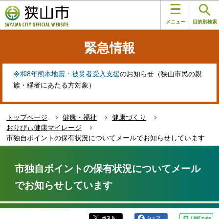
こ
このページの本文へ移動
の
メニュー
目的別検索
ペ
ー
緊急情報
ジ
の
先
令和8年熊本地震・被災者受入支援
のお知らせ（狭山市民の親
頭
族・縁者にあたる方対象）
で
す
トップページ
健康・福祉
健康づくり
おりぴぃ健康マイレージ
市独自ポイントの保有状況についてメールでお知らせしています
本
文
市独自ポイントの保有状況についてメール
こ
でお知らせしています
こ
か
ら