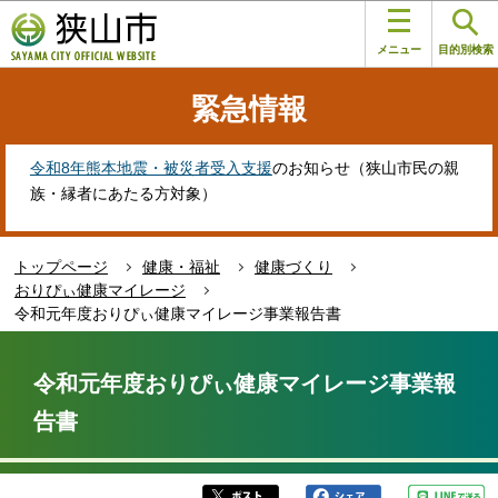
こ
このページの本文へ移動
の
メニュー
目的別検索
ペ
ー
緊急情報
ジ
の
先
令和8年熊本地震・被災者受入支援
のお知らせ（狭山市民の親
頭
族・縁者にあたる方対象）
で
す
トップページ
健康・福祉
健康づくり
おりぴぃ健康マイレージ
令和元年度おりぴぃ健康マイレージ事業報告書
本
文
令和元年度おりぴぃ健康マイレージ事業報
こ
告書
こ
か
ら