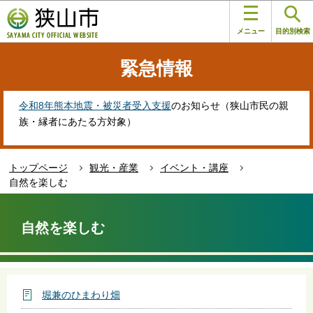
こ
このページの本文へ移動
の
メニュー
目的別検索
ペ
ー
緊急情報
ジ
の
先
令和8年熊本地震・被災者受入支援
のお知らせ（狭山市民の親
頭
族・縁者にあたる方対象）
で
す
トップページ
観光・産業
イベント・講座
自然を楽しむ
本
文
自然を楽しむ
こ
こ
か
ら
堀兼のひまわり畑