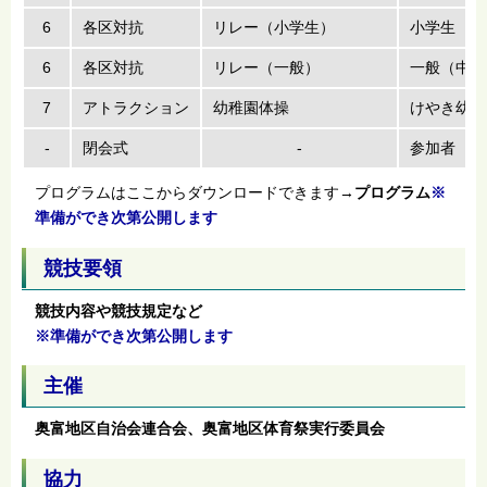
6
各区対抗
リレー（小学生）
小学生（男
6
各区対抗
リレー（一般）
一般（中学
7
アトラクション
幼稚園体操
けやき幼稚
-
閉会式
-
参加者
プログラムはここからダウンロードできます→
プログラム
※
準備ができ次第公開します
競技要領
競技内容や競技規定など
※準備ができ次第公開します
主催
奥富地区自治会連合会、奥富地区体育祭実行委員会
協力