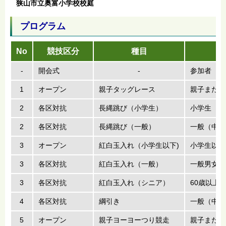
狭山市立奥富小学校校庭
プログラム
No
競技区分
種目
-
開会式
-
参加者
1
オープン
親子タッグレース
親子または
2
各区対抗
長縄跳び（小学生）
小学生
2
各区対抗
長縄跳び（一般）
一般（中学
3
オープン
紅白玉入れ（小学生以下)
小学生以下
3
各区対抗
紅白玉入れ（一般）
一般男女（
3
各区対抗
紅白玉入れ（シニア）
60歳以上
4
各区対抗
綱引き
一般（中学
5
オープン
親子ヨーヨーつり競走
親子または