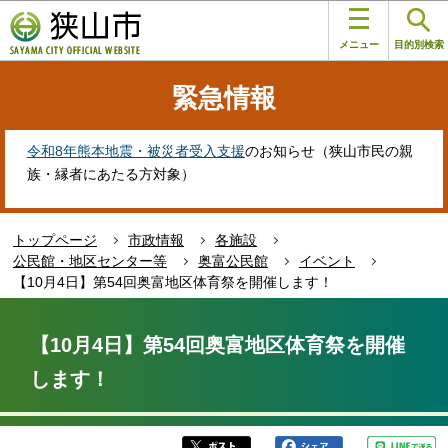
こ
このページの本文へ移動
の
メニュー
目的別検索
ペ
ー
緊急情報
ジ
の
先
令和8年熊本地震・被災者受入支援
のお知らせ（狭山市民の親
頭
族・縁者にあたる方対象）
で
す
トップページ
市政情報
各施設
公民館・地区センター等
奥富公民館
イベント
【10月4日】第54回奥富地区体育祭を開催します！
本
文
【10月4日】第54回奥富地区体育祭を開催
こ
します！
こ
か
ら