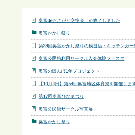
ら
奥富deおさがり交換会 ※終了しました
奥富かかし祭り
第39回奥富かかし祭りの模擬店・キッチンカー
奥富公民館利用サークル入会体験フェスタ
奥富の田んぼ1年プロジェクト
【10月4日】第54回奥富地区体育祭を開催しま
第17回奥富ひなまつり
奥富公民館サークル写真展
奥富かかし祭り