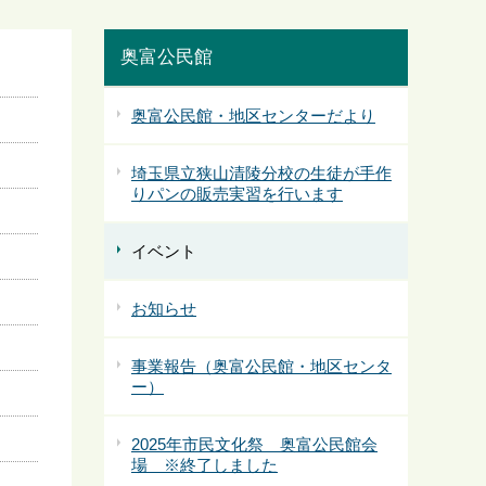
奥富公民館
奥富公民館・地区センターだより
埼玉県立狭山清陵分校の生徒が手作
りパンの販売実習を行います
イベント
お知らせ
事業報告（奥富公民館・地区センタ
ー）
2025年市民文化祭 奥富公民館会
場 ※終了しました