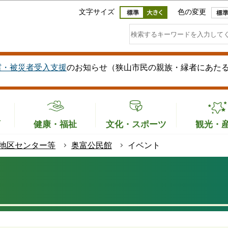
このページの本文へ移動
文字サイズ
色の変更
震・被災者受入支援
のお知らせ（狭山市民の親族・縁者にあた
育
健康・福祉
文化・スポーツ
観光・
地区センター等
奥富公民館
イベント