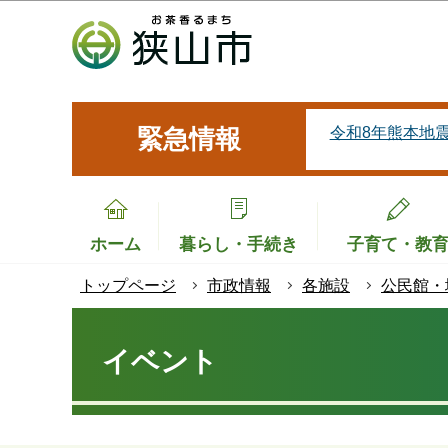
こ
の
ペ
ー
ジ
令和8年熊本地
緊急情報
の
先
頭
で
ホーム
暮らし・手続き
子育て・教
す
トップページ
市政情報
各施設
公民館・
本
文
イベント
こ
こ
か