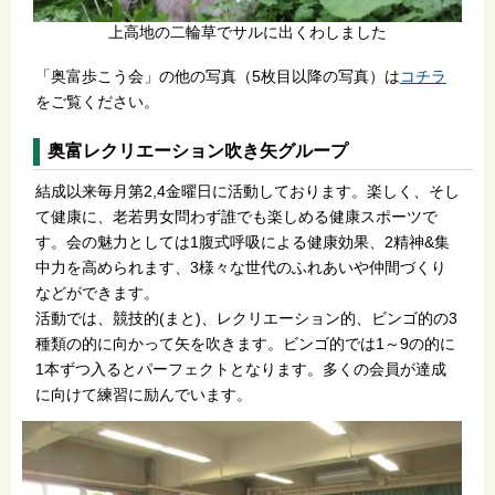
上高地の二輪草でサルに出くわしました
「奥富歩こう会」の他の写真（5枚目以降の写真）は
コチラ
をご覧ください。
奥富レクリエーション吹き矢グループ
結成以来毎月第2,4金曜日に活動しております。楽しく、そし
て健康に、老若男女問わず誰でも楽しめる健康スポーツで
す。会の魅力としては1腹式呼吸による健康効果、2精神&集
中力を高められます、3様々な世代のふれあいや仲間づくり
などができます。
活動では、競技的(まと)、レクリエーション的、ビンゴ的の3
種類の的に向かって矢を吹きます。ビンゴ的では1～9の的に
1本ずつ入るとパーフェクトとなります。多くの会員が達成
に向けて練習に励んでいます。