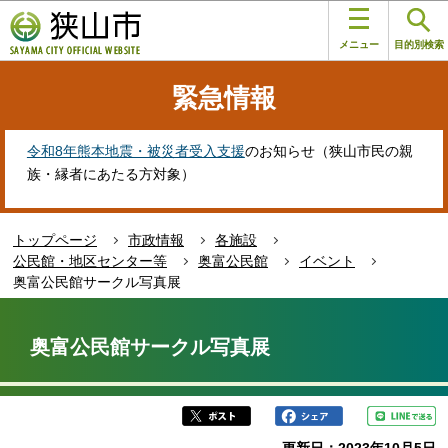
こ
このページの本文へ移動
の
メニュー
目的別検索
ペ
ー
緊急情報
ジ
の
先
令和8年熊本地震・被災者受入支援
のお知らせ（狭山市民の親
頭
族・縁者にあたる方対象）
で
す
トップページ
市政情報
各施設
公民館・地区センター等
奥富公民館
イベント
奥富公民館サークル写真展
本
文
奥富公民館サークル写真展
こ
こ
か
ら
更新日：2023年10月5日