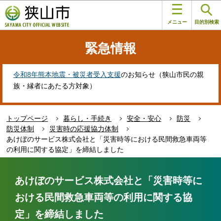
こ
このページの本文へ移動
の
メニュー
目的別検索
ペ
ー
緊急情報
ジ
の
先
令和8年熊本地震・被災者受入支援
のお知らせ（狭山市民の親
頭
族・縁者にあたる方対象）
で
す
トップページ
暮らし・手続き
安全・安心
防災
防災体制
災害時の応援協力体制
あけぼのサービス株式会社と「災害時等における民間救急車両等
の利用に関する協定」を締結しました
本
文
あけぼのサービス株式会社と「災害時等に
こ
おける民間救急車両等の利用に関する協
こ
か
定」を締結しました
ら