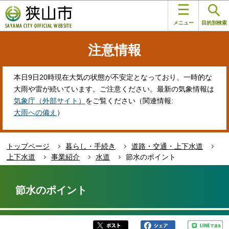
こ
このページの本文へ移動
の
メニュー
目的別検索
ペ
ー
注意情報
ジ
の
先
本日9日20時現在大気の状態が不安定となっており、一時的な
頭
大雨や雷が続いています。ご注意ください。最新の気象情報は
で
気象庁（外部サイト）
をご覧ください（関連情報:
す
大雨への備え
）
トップページ
暮らし・手続き
道路・交通・上下水道
上下水道
事業紹介
水道
節水のポイント
本
文
節水のポイント
こ
こ
か