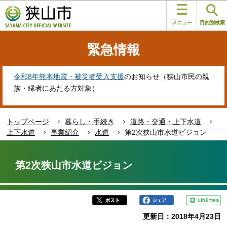
こ
このページの本文へ移動
の
メニュー
目的別検索
ペ
ー
緊急情報
ジ
の
先
令和8年熊本地震・被災者受入支援
のお知らせ（狭山市民の親
頭
族・縁者にあたる方対象）
で
す
トップページ
暮らし・手続き
道路・交通・上下水道
上下水道
事業紹介
水道
第2次狭山市水道ビジョン
本
文
第2次狭山市水道ビジョン
こ
こ
か
ら
更新日：2018年4月23日