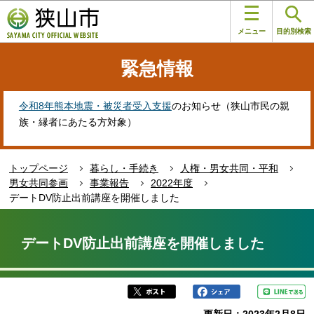
こ
このページの本文へ移動
の
メニュー
目的別検索
ペ
ー
緊急情報
ジ
の
先
令和8年熊本地震・被災者受入支援
のお知らせ（狭山市民の親
頭
族・縁者にあたる方対象）
で
す
トップページ
暮らし・手続き
人権・男女共同・平和
男女共同参画
事業報告
2022年度
デートDV防止出前講座を開催しました
本
文
デートDV防止出前講座を開催しました
こ
こ
か
ら
更新日：2023年2月8日