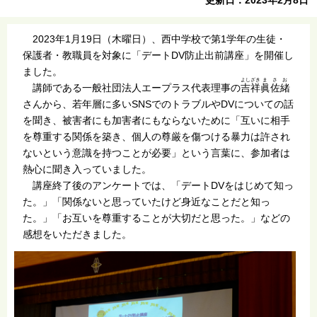
2023年1月19日（木曜日）、西中学校で第1学年の生徒・
保護者・教職員を対象に「デートDV防止出前講座」を開催し
ました。
よしざき
まさお
講師である一般社団法人エープラス代表理事の
吉祥
眞佐緒
さんから、若年層に多いSNSでのトラブルやDVについての話
を聞き、被害者にも加害者にもならないために「互いに相手
を尊重する関係を築き、個人の尊厳を傷つける暴力は許され
ないという意識を持つことが必要」という言葉に、参加者は
熱心に聞き入っていました。
講座終了後のアンケートでは、「デートDVをはじめて知っ
た。」「関係ないと思っていたけど身近なことだと知っ
た。」「お互いを尊重することが大切だと思った。」などの
感想をいただきました。