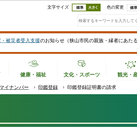
このページの本文へ移動
文字サイズ
色の変更
震・被災者受入支援
のお知らせ（狭山市民の親族・縁者にあた
育
健康・福祉
文化・スポーツ
観光・
マイナンバー
印鑑登録
印鑑登録証明書の請求