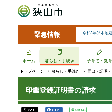
こ
の
ペ
ー
ジ
令和8年熊本地
緊急情報
の
先
頭
で
ホーム
暮らし・手続き
子育て・教
す
トップページ
暮らし・手続き
届出・証明・
本
文
印鑑登録証明書の請求
こ
こ
か