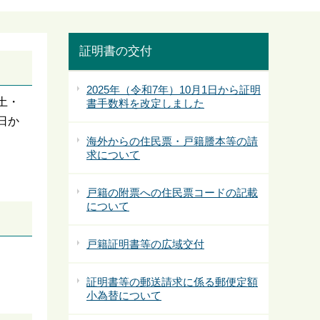
証明書の交付
2025年（令和7年）10月1日から証明
土・
書手数料を改定しました
日か
海外からの住民票・戸籍謄本等の請
求について
戸籍の附票への住民票コードの記載
について
戸籍証明書等の広域交付
証明書等の郵送請求に係る郵便定額
小為替について