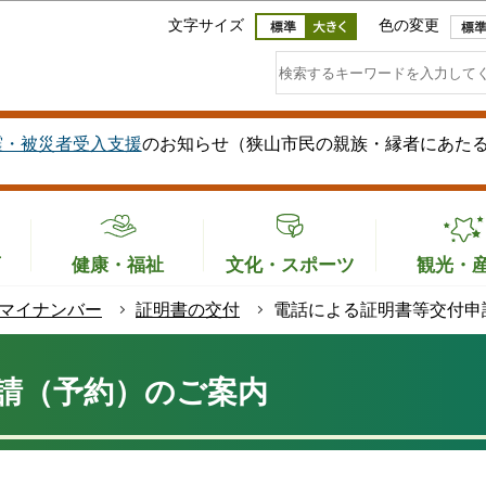
このページの本文へ移動
文字サイズ
色の変更
震・被災者受入支援
のお知らせ（狭山市民の親族・縁者にあた
育
健康・福祉
文化・スポーツ
観光・
マイナンバー
証明書の交付
電話による証明書等交付申
請（予約）のご案内