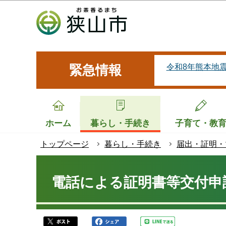
こ
の
ペ
ー
ジ
令和8年熊本地
緊急情報
の
先
頭
で
ホーム
暮らし・手続き
子育て・教
す
トップページ
暮らし・手続き
届出・証明・
本
文
電話による証明書等交付申
こ
こ
か