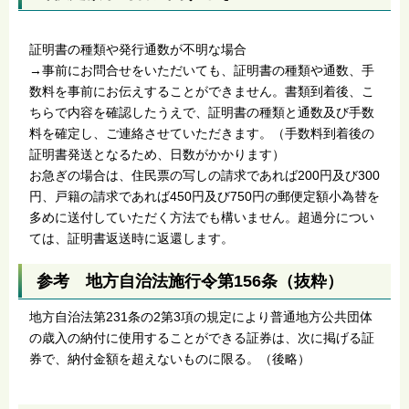
証明書の種類や発行通数が不明な場合
→事前にお問合せをいただいても、証明書の種類や通数、手
数料を事前にお伝えすることができません。書類到着後、こ
ちらで内容を確認したうえで、証明書の種類と通数及び手数
料を確定し、ご連絡させていただきます。（手数料到着後の
証明書発送となるため、日数がかかります）
お急ぎの場合は、住民票の写しの請求であれば200円及び300
円、戸籍の請求であれば450円及び750円の郵便定額小為替を
多めに送付していただく方法でも構いません。超過分につい
ては、証明書返送時に返還します。
参考 地方自治法施行令第156条（抜粋）
地方自治法第231条の2第3項の規定により普通地方公共団体
の歳入の納付に使用することができる証券は、次に掲げる証
券で、納付金額を超えないものに限る。（後略）