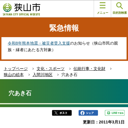
こ
このページの本文へ移動
の
メニュー
目的別検索
ペ
ー
緊急情報
ジ
の
先
令和8年熊本地震・被災者受入支援
のお知らせ（狭山市民の親
頭
族・縁者にあたる方対象）
で
す
トップページ
文化・スポーツ
伝統行事・文化財
狭山の絵本
入間川地区
穴あき石
本
文
穴あき石
こ
こ
か
ら
更新日：2011年3月1日