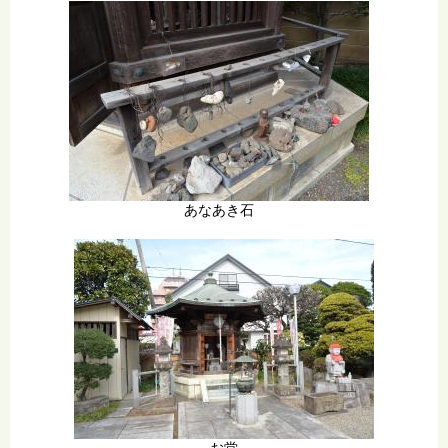
あなあき石
お堂