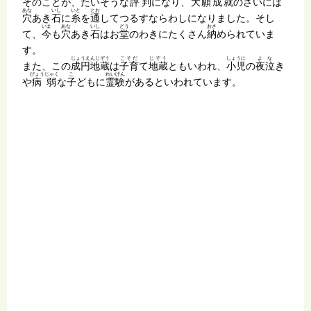
そのことが、たいそうな
評判
になり、
大願成就
のさいには
あな
いし
いと
とお
穴
あき
石
に
糸
を
通
してつるすならわしになりました。そし
いま
あな
いし
どう
おさ
て、
今
も
穴
あき
石
はお
堂
のわきにたくさん
納
められていま
す。
じょうえんじぞう
こそだ
じぞう
しょうに
よな
また、この
成円地蔵
は
子育
て
地蔵
ともいわれ、
小児
の
夜泣
き
びょうじゃく
こ
れいげん
や
病弱
な
子
どもに
霊験
があるといわれています。