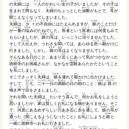
ふうふ
ひとり
おんな
こ
こ
の
夫婦
には、
一人
のかわいい
女
の
子
がいましたが、その
子
は
う
ま
ふうふ
ゆだん
みみ
生
まれて
間
もなく、
夫婦
のちょっとした
油断
がもとで、
耳
が
き
聞
こえなくなってしまいました。
ふうふ
しょうしょう
ふじゆう
むすめ
夫婦
は、
少々
の
不自由
にはたえられますが、
娘
のことだけ
いちばん
なやみ
いしゃ
いしゃ
なんど
が
一番
の
悩
みのたねでした。
医者
という
医者
には
何度
もみて
むすめ
みみ
なお
もらいましたが、
娘
の
耳
は、いっこうに
治
りませんでした。
ひとづた
き
ところ
がん
そして
人伝
えや、うわさを
聞
いては、あらゆる
所
へ
願
かけに
い
むすめ
みみ
行
きました。しかし、
娘
の
耳
はよくなりませんでした。
ひ
ちか
き
そんなある
日
のこと、あまり
近
くにあって
気
がつかなかった
とくりんじ
じぞう
れいげん
徳林寺
のお
地蔵
さんが、なかなか
霊験
あらたかだということ
みみ
を
耳
にしました。
ふうふ
むすめ
つ
がん
で
そこでさっそく
夫婦
は、
娘
を
連
れて
願
かけに
出
かけました。
さんしち
にじゅういちにち
まんがん
ひ
あさ
むすめ
にわとり
そして、
三七
、
二十一日
の
満願
の
日
の
朝
のこと、
娘
は
鶏
の
な
ごえ
め
鳴
き
声
で
目
をさましました。
き
ふうふ
よろこ
なに
れい
それを
聞
いた
夫婦
は、たいそう
喜
んで、
何
かお
礼
をしようと
おも
いえ
まず
れい
もの
思
いましたが、
家
は
貧
しくお
礼
になる
物
がありません。そこ
かわら
あな
いし
いと
とお
むすめ
みみ
で、
河原
にあるめずらしい
穴
あき
石
に
糸
を
通
して、
娘
の
耳
が
とお
き
れい
むすめ
通
った（
聞
こえるようになったこと）お
礼
にしようと
娘
と
いっしょ
とくりんじ
れい
い
一緒
に
徳林寺
へお
礼
に
行
きました。
ひょうばん
たいがんじょうじゅ