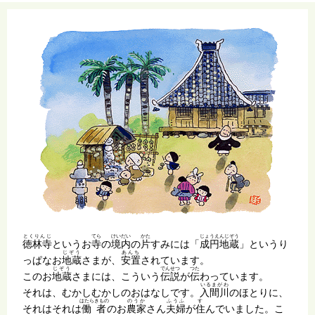
とくりんじ
てら
けいだい
かた
じょうえんじぞう
徳林寺
というお
寺
の
境内
の
片
すみには「
成円地蔵
」というり
じぞう
あんち
っぱなお
地蔵
さまが、
安置
されています。
じぞう
でんせつ
つた
このお
地蔵
さまには、こういう
伝説
が
伝
わっています。
いるまがわ
それは、むかしむかしのおはなしです。
入間川
のほとりに、
はたらきもの
のうか
ふうふ
す
それはそれは
働者
のお
農家
さん
夫婦
が
住
んでいました。こ