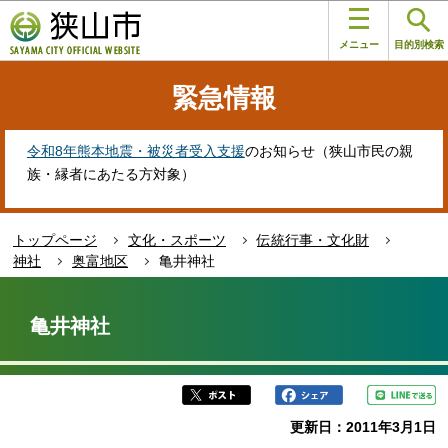
こ
このページの本文へ移動
の
メニュー
目的別検索
ペ
ー
緊急情報
ジ
の
先
令和8年熊本地震・被災者受入支援
のお知らせ（狭山市民の親
頭
族・縁者にあたる方対象）
で
す
トップページ
文化・スポーツ
伝統行事・文化財
神社
奥富地区
亀井神社
本
文
亀井神社
こ
こ
か
ら
更新日：2011年3月1日