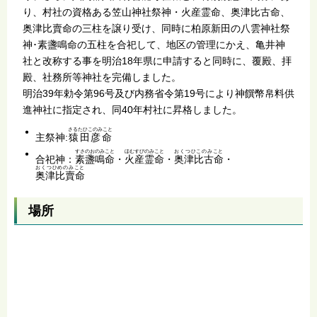
り、村社の資格ある笠山神社祭神・火産霊命、奥津比古命、
奥津比賣命の三柱を譲り受け、同時に柏原新田の八雲神社祭
神･素盞鳴命の五柱を合祀して、地区の管理にかえ、亀井神
社と改称する事を明治18年県に申請すると同時に、覆殿、拝
殿、社務所等神社を完備しました。
明治39年勅令第96号及び内務省令第19号により神饌幣帛料供
進神社に指定され、同40年村社に昇格しました。
さるたひこのみこと
主祭神:
猿田彦命
すさのおのみこと
ほむすびのみこと
おくつひこのみこと
合祀神：
素盞鳴命
・
火産霊命
・
奥津比古命
・
おくつひめのみこと
奥津比賣命
場所