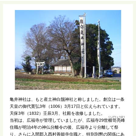
亀井神社は、もと産土神白鬚神社と称しました。創立は一条
天皇の御代寛弘3年（1006）3月17日と伝えられています。
天保3年（1832）壬辰3月、社殿を改修しました。
くしげりょうほう
当初は、広福寺が管理していましたが、広福寺29世
櫛笥亮峰
住職が明治4年の神仏分離令の後、広福寺より分離して祭
り、さらに入間郡入西村善能寺住職と、特別別懇の関係にあ