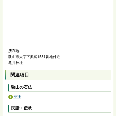
所在地
狭山市大字下奥富1531番地付近
亀井神社
関連項目
狭山の石仏
蚕神
民話・伝承