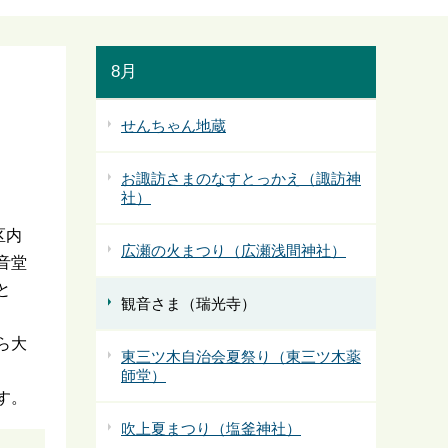
8月
せんちゃん地蔵
お諏訪さまのなすとっかえ（諏訪神
社）
区内
広瀬の火まつり（広瀬浅間神社）
音堂
と
観音さま（瑞光寺）
ら大
東三ツ木自治会夏祭り（東三ツ木薬
師堂）
す。
吹上夏まつり（塩釜神社）